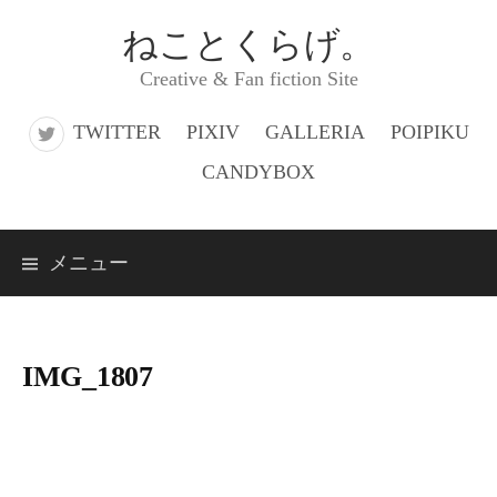
コ
ねことくらげ。
ン
Creative & Fan fiction Site
テ
ン
TWITTER
PIXIV
GALLERIA
POIPIKU
ツ
CANDYBOX
へ
ス
メニュー
キ
ッ
プ
IMG_1807