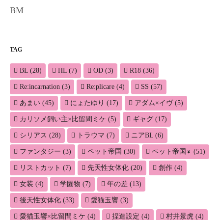
BM
TAG
BL
(28)
HL
(7)
OD
(3)
R18
(36)
Re:incarnation
(3)
Re:plicare
(4)
SS
(57)
あまい
(45)
にょたゆり
(17)
アダム×イヴ
(5)
カリソメ飼い主×比留間ミケ
(5)
ギャグ
(17)
シリアス
(28)
トラウマ
(7)
ニアBL
(6)
ファンタジー
(3)
ペット帝国
(30)
ペット帝国♀
(51)
リストカット
(7)
先天性女体化
(20)
創作
(4)
女装
(4)
学園物
(7)
年の差
(13)
後天性女体化
(33)
愛猫玉響
(3)
愛猫玉響×比留間ミケ
(4)
捏造設定
(4)
村井景虎
(4)