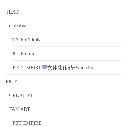
ョ
TEXT
ン
Creative
FAN FICTION
Pet Empire
PET EMPIRE
女体化作品🗝mikeko
PICT
CREATIVE
FAN ART
PET EMPIRE