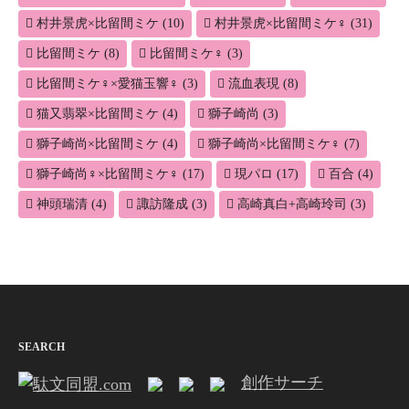
村井景虎×比留間ミケ
(10)
村井景虎×比留間ミケ♀
(31)
比留間ミケ
(8)
比留間ミケ♀
(3)
比留間ミケ♀×愛猫玉響♀
(3)
流血表現
(8)
猫又翡翠×比留間ミケ
(4)
獅子崎尚
(3)
獅子崎尚×比留間ミケ
(4)
獅子崎尚×比留間ミケ♀
(7)
獅子崎尚♀×比留間ミケ♀
(17)
現パロ
(17)
百合
(4)
神頭瑞清
(4)
諏訪隆成
(3)
高崎真白+高崎玲司
(3)
SEARCH
創作サーチ