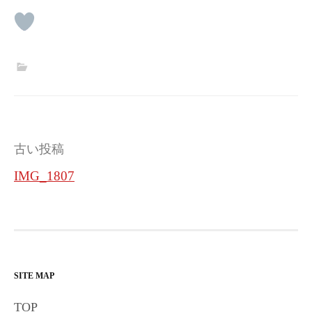
投
古い投稿
稿
IMG_1807
ナ
ビ
ゲ
ー
SITE MAP
シ
TOP