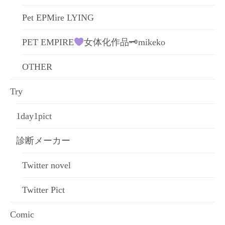
Pet EPMire LYING
PET EMPIRE
女体化作品🗝mikeko
OTHER
Try
1day1pict
診断メーカー
Twitter novel
Twitter Pict
Comic