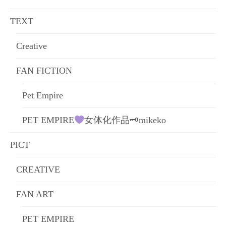
ョ
TEXT
ン
Creative
FAN FICTION
Pet Empire
PET EMPIRE
女体化作品🗝mikeko
PICT
CREATIVE
FAN ART
PET EMPIRE