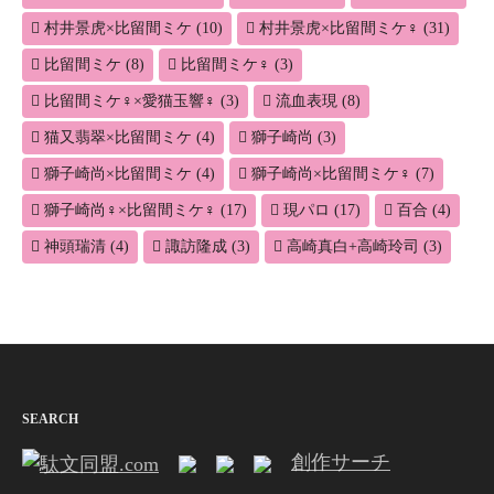
村井景虎×比留間ミケ
(10)
村井景虎×比留間ミケ♀
(31)
比留間ミケ
(8)
比留間ミケ♀
(3)
比留間ミケ♀×愛猫玉響♀
(3)
流血表現
(8)
猫又翡翠×比留間ミケ
(4)
獅子崎尚
(3)
獅子崎尚×比留間ミケ
(4)
獅子崎尚×比留間ミケ♀
(7)
獅子崎尚♀×比留間ミケ♀
(17)
現パロ
(17)
百合
(4)
神頭瑞清
(4)
諏訪隆成
(3)
高崎真白+高崎玲司
(3)
SEARCH
創作サーチ