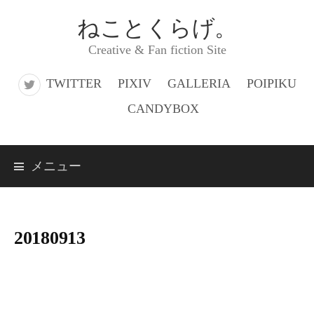
コ
ねことくらげ。
ン
Creative & Fan fiction Site
テ
ン
TWITTER
PIXIV
GALLERIA
POIPIKU
ツ
CANDYBOX
へ
ス
メニュー
キ
ッ
プ
20180913