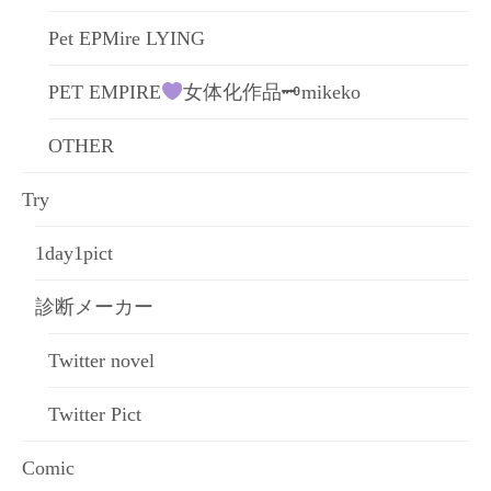
Pet EPMire LYING
PET EMPIRE
女体化作品🗝mikeko
OTHER
Try
1day1pict
診断メーカー
Twitter novel
Twitter Pict
Comic