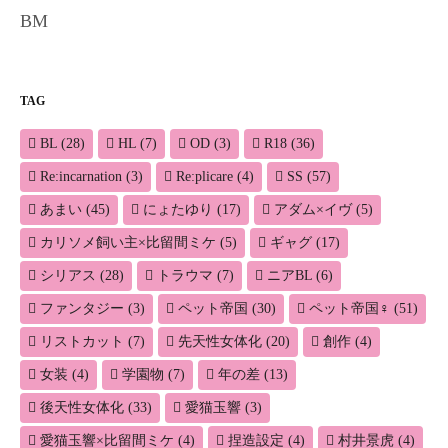
BM
TAG
BL
(28)
HL
(7)
OD
(3)
R18
(36)
Re:incarnation
(3)
Re:plicare
(4)
SS
(57)
あまい
(45)
にょたゆり
(17)
アダム×イヴ
(5)
カリソメ飼い主×比留間ミケ
(5)
ギャグ
(17)
シリアス
(28)
トラウマ
(7)
ニアBL
(6)
ファンタジー
(3)
ペット帝国
(30)
ペット帝国♀
(51)
リストカット
(7)
先天性女体化
(20)
創作
(4)
女装
(4)
学園物
(7)
年の差
(13)
後天性女体化
(33)
愛猫玉響
(3)
愛猫玉響×比留間ミケ
(4)
捏造設定
(4)
村井景虎
(4)