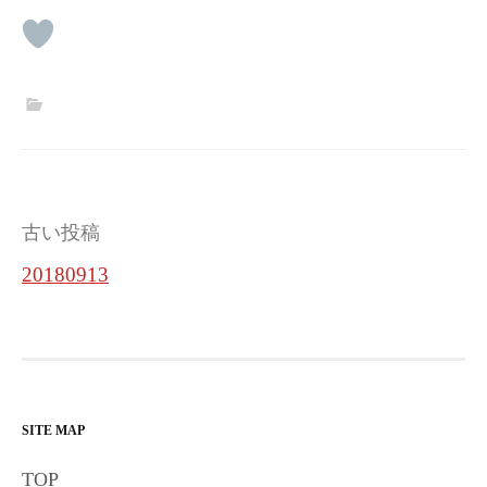
投
古い投稿
稿
20180913
ナ
ビ
ゲ
ー
SITE MAP
シ
TOP