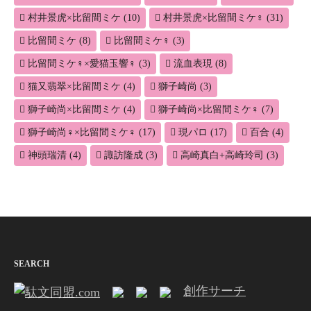
村井景虎×比留間ミケ
(10)
村井景虎×比留間ミケ♀
(31)
比留間ミケ
(8)
比留間ミケ♀
(3)
比留間ミケ♀×愛猫玉響♀
(3)
流血表現
(8)
猫又翡翠×比留間ミケ
(4)
獅子崎尚
(3)
獅子崎尚×比留間ミケ
(4)
獅子崎尚×比留間ミケ♀
(7)
獅子崎尚♀×比留間ミケ♀
(17)
現パロ
(17)
百合
(4)
神頭瑞清
(4)
諏訪隆成
(3)
高崎真白+高崎玲司
(3)
SEARCH
創作サーチ