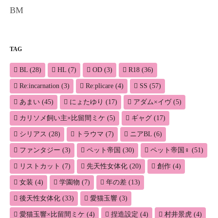
BM
TAG
BL
(28)
HL
(7)
OD
(3)
R18
(36)
Re:incarnation
(3)
Re:plicare
(4)
SS
(57)
あまい
(45)
にょたゆり
(17)
アダム×イヴ
(5)
カリソメ飼い主×比留間ミケ
(5)
ギャグ
(17)
シリアス
(28)
トラウマ
(7)
ニアBL
(6)
ファンタジー
(3)
ペット帝国
(30)
ペット帝国♀
(51)
リストカット
(7)
先天性女体化
(20)
創作
(4)
女装
(4)
学園物
(7)
年の差
(13)
後天性女体化
(33)
愛猫玉響
(3)
愛猫玉響×比留間ミケ
(4)
捏造設定
(4)
村井景虎
(4)