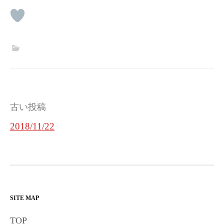
投
古い投稿
稿
2018/11/22
ナ
ビ
ゲ
ー
SITE MAP
シ
TOP