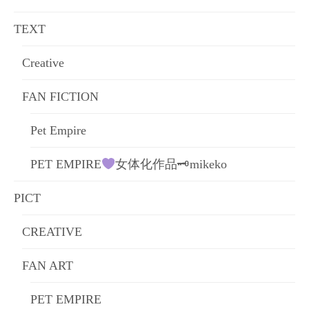
ョ
TEXT
ン
Creative
FAN FICTION
Pet Empire
PET EMPIRE
女体化作品🗝mikeko
PICT
CREATIVE
FAN ART
PET EMPIRE