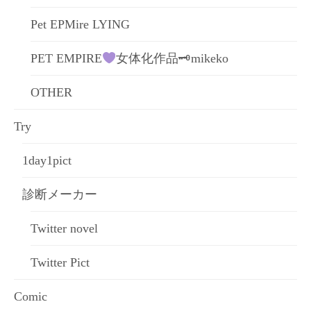
Pet EPMire LYING
PET EMPIRE
女体化作品🗝mikeko
OTHER
Try
1day1pict
診断メーカー
Twitter novel
Twitter Pict
Comic