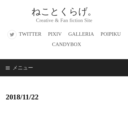
コ
ねことくらげ。
ン
Creative & Fan fiction Site
テ
ン
TWITTER
PIXIV
GALLERIA
POIPIKU
ツ
CANDYBOX
へ
ス
メニュー
キ
ッ
プ
2018/11/22