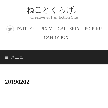
コ
ねことくらげ。
ン
Creative & Fan fiction Site
テ
ン
TWITTER
PIXIV
GALLERIA
POIPIKU
ツ
CANDYBOX
へ
ス
メニュー
キ
ッ
プ
20190202