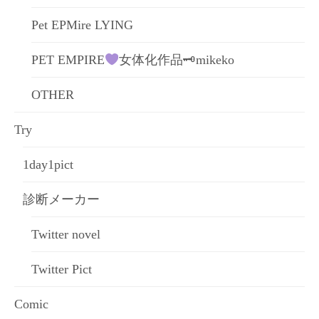
Pet EPMire LYING
PET EMPIRE
女体化作品🗝mikeko
OTHER
Try
1day1pict
診断メーカー
Twitter novel
Twitter Pict
Comic