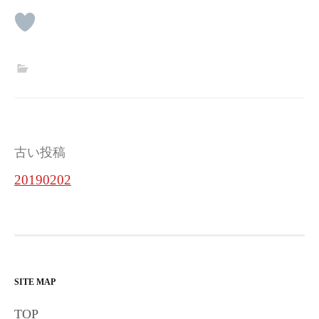
投
古い投稿
稿
20190202
ナ
ビ
ゲ
ー
SITE MAP
シ
TOP