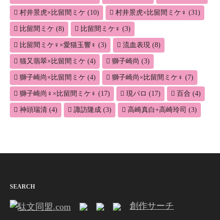
村井景虎×比留間ミケ
(10)
村井景虎×比留間ミケ♀
(31)
比留間ミケ
(8)
比留間ミケ♀
(3)
比留間ミケ♀×愛猫玉響♀
(3)
流血表現
(8)
猫又翡翠×比留間ミケ
(4)
獅子崎尚
(3)
獅子崎尚×比留間ミケ
(4)
獅子崎尚×比留間ミケ♀
(7)
獅子崎尚♀×比留間ミケ♀
(17)
現パロ
(17)
百合
(4)
神頭瑞清
(4)
諏訪隆成
(3)
高崎真白+高崎玲司
(3)
SEARCH
創作サーチ