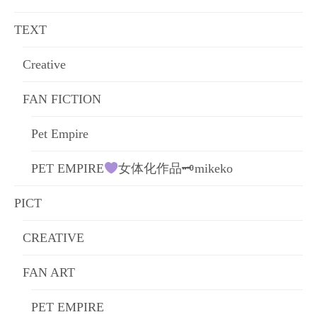
ョ
TEXT
ン
Creative
FAN FICTION
Pet Empire
PET EMPIRE
女体化作品🗝mikeko
PICT
CREATIVE
FAN ART
PET EMPIRE