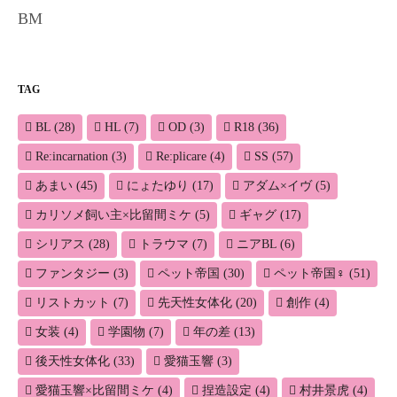
BM
TAG
BL
(28)
HL
(7)
OD
(3)
R18
(36)
Re:incarnation
(3)
Re:plicare
(4)
SS
(57)
あまい
(45)
にょたゆり
(17)
アダム×イヴ
(5)
カリソメ飼い主×比留間ミケ
(5)
ギャグ
(17)
シリアス
(28)
トラウマ
(7)
ニアBL
(6)
ファンタジー
(3)
ペット帝国
(30)
ペット帝国♀
(51)
リストカット
(7)
先天性女体化
(20)
創作
(4)
女装
(4)
学園物
(7)
年の差
(13)
後天性女体化
(33)
愛猫玉響
(3)
愛猫玉響×比留間ミケ
(4)
捏造設定
(4)
村井景虎
(4)