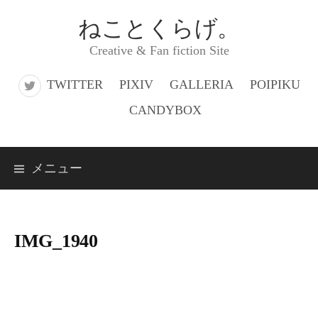
コ
ねことくらげ。
ン
Creative & Fan fiction Site
テ
ン
TWITTER
PIXIV
GALLERIA
POIPIKU
ツ
CANDYBOX
へ
ス
メニュー
キ
ッ
プ
IMG_1940