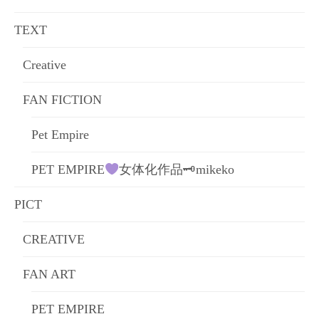
ョ
TEXT
ン
Creative
FAN FICTION
Pet Empire
PET EMPIRE
女体化作品🗝mikeko
PICT
CREATIVE
FAN ART
PET EMPIRE