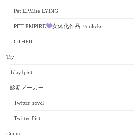
Pet EPMire LYING
PET EMPIRE
女体化作品🗝mikeko
OTHER
Try
1day1pict
診断メーカー
Twitter novel
Twitter Pict
Comic