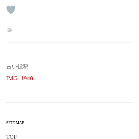
投
古い投稿
稿
IMG_1940
ナ
ビ
ゲ
ー
SITE MAP
シ
TOP