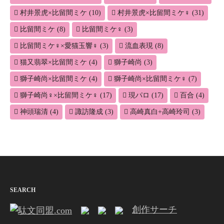
村井景虎×比留間ミケ
(10)
村井景虎×比留間ミケ♀
(31)
比留間ミケ
(8)
比留間ミケ♀
(3)
比留間ミケ♀×愛猫玉響♀
(3)
流血表現
(8)
猫又翡翠×比留間ミケ
(4)
獅子崎尚
(3)
獅子崎尚×比留間ミケ
(4)
獅子崎尚×比留間ミケ♀
(7)
獅子崎尚♀×比留間ミケ♀
(17)
現パロ
(17)
百合
(4)
神頭瑞清
(4)
諏訪隆成
(3)
高崎真白+高崎玲司
(3)
SEARCH
創作サーチ