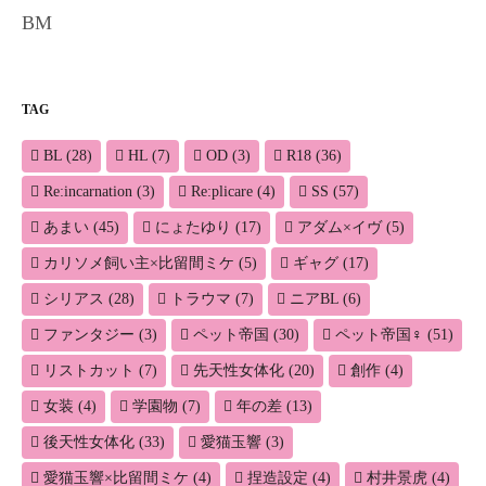
BM
TAG
BL
(28)
HL
(7)
OD
(3)
R18
(36)
Re:incarnation
(3)
Re:plicare
(4)
SS
(57)
あまい
(45)
にょたゆり
(17)
アダム×イヴ
(5)
カリソメ飼い主×比留間ミケ
(5)
ギャグ
(17)
シリアス
(28)
トラウマ
(7)
ニアBL
(6)
ファンタジー
(3)
ペット帝国
(30)
ペット帝国♀
(51)
リストカット
(7)
先天性女体化
(20)
創作
(4)
女装
(4)
学園物
(7)
年の差
(13)
後天性女体化
(33)
愛猫玉響
(3)
愛猫玉響×比留間ミケ
(4)
捏造設定
(4)
村井景虎
(4)