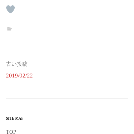
投
古い投稿
稿
2019/02/22
ナ
ビ
ゲ
ー
SITE MAP
シ
TOP