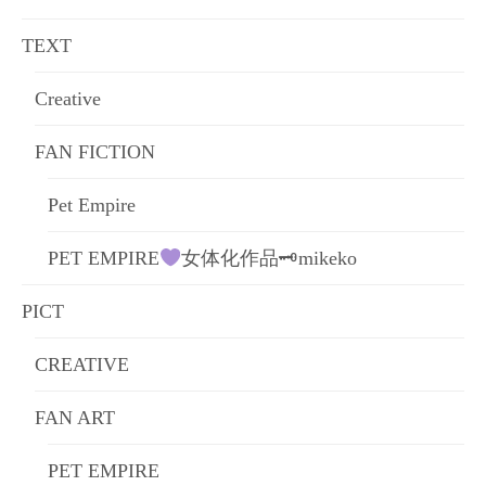
ョ
TEXT
ン
Creative
FAN FICTION
Pet Empire
PET EMPIRE
女体化作品🗝mikeko
PICT
CREATIVE
FAN ART
PET EMPIRE