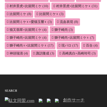
村井景虎×比留間ミケ
(10)
村井景虎×比留間ミケ♀
(31)
比留間ミケ
(8)
比留間ミケ♀
(3)
比留間ミケ♀×愛猫玉響♀
(3)
流血表現
(8)
猫又翡翠×比留間ミケ
(4)
獅子崎尚
(3)
獅子崎尚×比留間ミケ
(4)
獅子崎尚×比留間ミケ♀
(7)
獅子崎尚♀×比留間ミケ♀
(17)
現パロ
(17)
百合
(4)
神頭瑞清
(4)
諏訪隆成
(3)
高崎真白+高崎玲司
(3)
SEARCH
創作サーチ