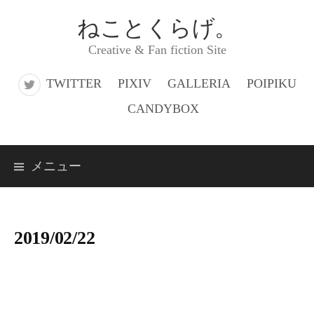
コ
ねことくらげ。
ン
Creative & Fan fiction Site
テ
ン
TWITTER
PIXIV
GALLERIA
POIPIKU
ツ
CANDYBOX
へ
ス
メニュー
キ
ッ
プ
2019/02/22