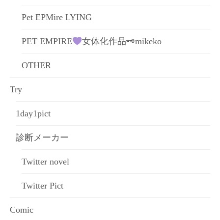
Pet EPMire LYING
PET EMPIRE
女体化作品🗝mikeko
OTHER
Try
1day1pict
診断メーカー
Twitter novel
Twitter Pict
Comic