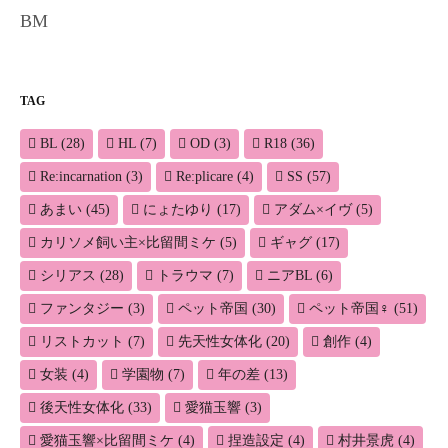
BM
TAG
BL
(28)
HL
(7)
OD
(3)
R18
(36)
Re:incarnation
(3)
Re:plicare
(4)
SS
(57)
あまい
(45)
にょたゆり
(17)
アダム×イヴ
(5)
カリソメ飼い主×比留間ミケ
(5)
ギャグ
(17)
シリアス
(28)
トラウマ
(7)
ニアBL
(6)
ファンタジー
(3)
ペット帝国
(30)
ペット帝国♀
(51)
リストカット
(7)
先天性女体化
(20)
創作
(4)
女装
(4)
学園物
(7)
年の差
(13)
後天性女体化
(33)
愛猫玉響
(3)
愛猫玉響×比留間ミケ
(4)
捏造設定
(4)
村井景虎
(4)