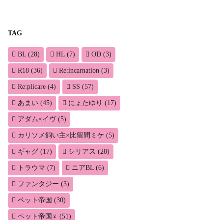
TAG
BL
(28)
HL
(7)
OD
(3)
R18
(36)
Re:incarnation
(3)
Re:plicare
(4)
SS
(57)
あまい
(45)
にょたゆり
(17)
アダム×イヴ
(5)
カリソメ飼い主×比留間ミケ
(5)
ギャグ
(17)
シリアス
(28)
トラウマ
(7)
ニアBL
(6)
ファンタジー
(3)
ペット帝国
(30)
ペット帝国♀
(51)