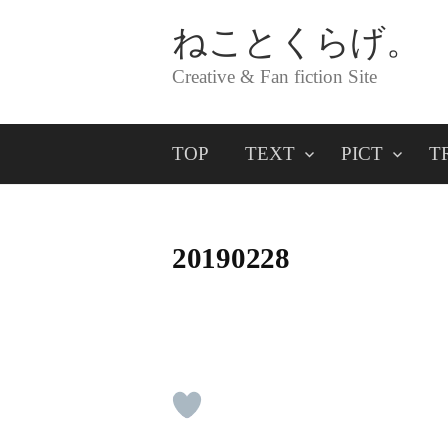
コ
ねことくらげ。
ン
Creative & Fan fiction Site
テ
ン
TOP
TEXT
PICT
T
ツ
へ
ス
20190228
キ
ッ
プ