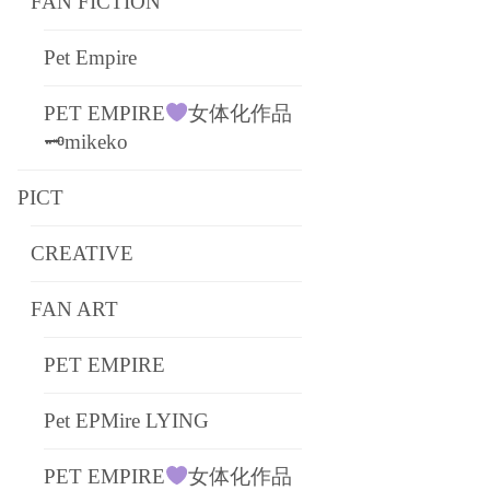
FAN FICTION
Pet Empire
PET EMPIRE
女体化作品
🗝mikeko
PICT
CREATIVE
FAN ART
PET EMPIRE
Pet EPMire LYING
PET EMPIRE
女体化作品