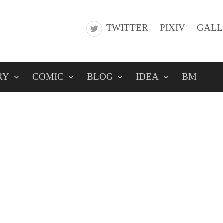
TWITTER
PIXIV
GALL
RY
COMIC
BLOG
IDEA
BM