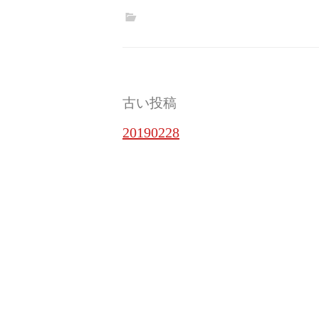
投
古い投稿
稿
20190228
ナ
ビ
ゲ
ー
シ
ョ