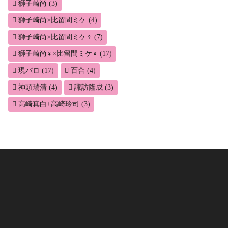
獅子崎尚
(3)
獅子崎尚×比留間ミケ
(4)
獅子崎尚×比留間ミケ♀
(7)
獅子崎尚♀×比留間ミケ♀
(17)
現パロ
(17)
百合
(4)
神頭瑞清
(4)
諏訪隆成
(3)
高崎真白+高崎玲司
(3)