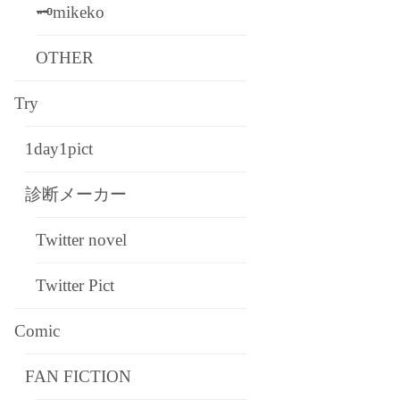
🗝mikeko
OTHER
Try
1day1pict
診断メーカー
Twitter novel
Twitter Pict
Comic
FAN FICTION