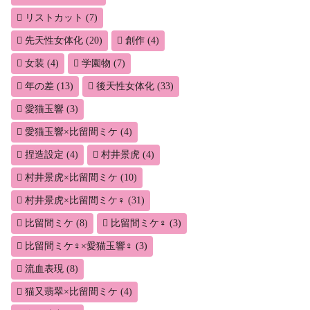
リストカット
(7)
先天性女体化
(20)
創作
(4)
女装
(4)
学園物
(7)
年の差
(13)
後天性女体化
(33)
愛猫玉響
(3)
愛猫玉響×比留間ミケ
(4)
捏造設定
(4)
村井景虎
(4)
村井景虎×比留間ミケ
(10)
村井景虎×比留間ミケ♀
(31)
比留間ミケ
(8)
比留間ミケ♀
(3)
比留間ミケ♀×愛猫玉響♀
(3)
流血表現
(8)
猫又翡翠×比留間ミケ
(4)